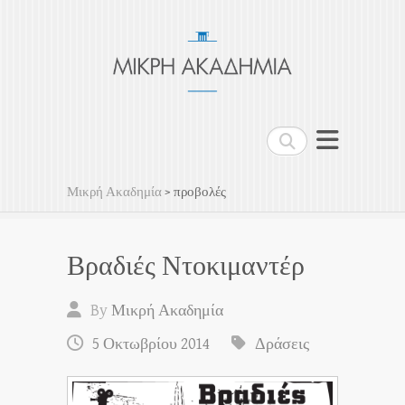
Μικρή Ακαδημία
Μη Κερδοσκοπικός Οργανισμός
Search
Μικρή Ακαδημία
>
προβολές
Βραδιές Ντοκιμαντέρ
By
Μικρή Ακαδημία
5 Οκτωβρίου 2014
Δράσεις