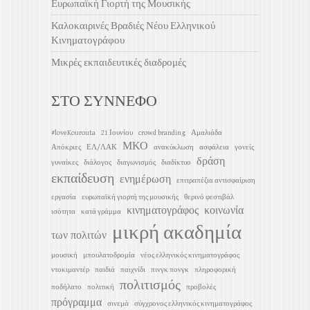
Ευρωπαϊκή Γιορτή της Μουσικής
Καλοκαιρινές Βραδιές Νέου Ελληνικού
Κινηματογράφου
Μικρές εκπαιδευτικές διαδρομές
ΣΤΟ ΣΥΝΝΕΦΟ
#loveKourouta
21 Ιουνίου
crowd branding
Αμαλιάδα
ΜΚΟ
Απόκριες
ΕΛ/ΛΑΚ
ανακύκλωση
ασφάλεια
γονείς
δράση
γυναίκες
διάλογος
διαγωνισμός
διαδίκτυο
εκπαίδευση
ενημέρωση
επιτραπέζια αντισφαίριση
εργασία
ευρωπαϊκή γιορτή της μουσικής
θερινό φεστιβάλ
κινηματογράφος
κοινωνία
ισότητα
κατά γράμμα
μικρή ακαδημία
των πολιτών
μουσική
μπουλατοδρομία
νέος ελληνικός κινηματογράφος
ντοκιμαντέρ
παιδιά
παιχνίδι
πινγκ πονγκ
πληροφορική
πολιτισμός
ποδήλατο
πολιτική
προβολές
πρόγραμμα
σινεμά
σύγχρονος ελληνικός κινηματογράφος