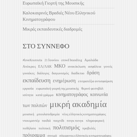
Ευρωπαϊκή Γιορτή της Μουσικής
Καλοκαιρινές Βραδιές Νέου Ελληνικού
Κινηματογράφου
Μικρές εκπαιδευτικές διαδρομές
ΣΤΟ ΣΥΝΝΕΦΟ
#loveKourouta
21 Ιουνίου
crowd branding
Αμαλιάδα
ΜΚΟ
Απόκριες
ΕΛ/ΛΑΚ
ανακύκλωση
ασφάλεια
γονείς
δράση
γυναίκες
διάλογος
διαγωνισμός
διαδίκτυο
εκπαίδευση
ενημέρωση
επιτραπέζια αντισφαίριση
εργασία
ευρωπαϊκή γιορτή της μουσικής
θερινό φεστιβάλ
κινηματογράφος
κοινωνία
ισότητα
κατά γράμμα
μικρή ακαδημία
των πολιτών
μουσική
μπουλατοδρομία
νέος ελληνικός κινηματογράφος
ντοκιμαντέρ
παιδιά
παιχνίδι
πινγκ πονγκ
πληροφορική
πολιτισμός
ποδήλατο
πολιτική
προβολές
πρόγραμμα
σινεμά
σύγχρονος ελληνικός κινηματογράφος