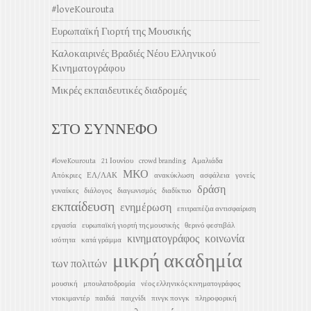
#loveKourouta
Ευρωπαϊκή Γιορτή της Μουσικής
Καλοκαιρινές Βραδιές Νέου Ελληνικού
Κινηματογράφου
Μικρές εκπαιδευτικές διαδρομές
ΣΤΟ ΣΥΝΝΕΦΟ
#loveKourouta
21 Ιουνίου
crowd branding
Αμαλιάδα
ΜΚΟ
Απόκριες
ΕΛ/ΛΑΚ
ανακύκλωση
ασφάλεια
γονείς
δράση
γυναίκες
διάλογος
διαγωνισμός
διαδίκτυο
εκπαίδευση
ενημέρωση
επιτραπέζια αντισφαίριση
εργασία
ευρωπαϊκή γιορτή της μουσικής
θερινό φεστιβάλ
κινηματογράφος
κοινωνία
ισότητα
κατά γράμμα
μικρή ακαδημία
των πολιτών
μουσική
μπουλατοδρομία
νέος ελληνικός κινηματογράφος
ντοκιμαντέρ
παιδιά
παιχνίδι
πινγκ πονγκ
πληροφορική